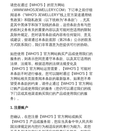
请您在通过【WHO'S 】的官方网站
（WWW.WHOSJEWELLERY.COM）下订单之前仔细
阅读本《“WHO'S JEWELLERY”线上官方渠道通用销
售政策》和隐私政策（以下统称为“本条款”），尤其
是其中黑体字和加下划线的条款，这些条款含有与您
的权利义务有关的重要内容以及可能对您适用的限制
及除外规定。您对该等条款或内容有任何疑问、意见
或建议，烦请通过本条款底部（第26条）公示的联系
方式联系我们，我们非常愿意为您提供可行的协助。
如您使用【WHO'S 】官方网站购买产品或使用我们的
服务的，则表示您同意遵守本条款、以及其它适用的
法律、法规等。根据适用的法律法规变化及
【WHO'S 】官方网站运营需要，【WHO'S 】可能对
本条款不时进行修改。您可以随时通过【WHO'S 】官
方网站相关页面查阅本条款的最新版本。如果您不希
望受本条款的约束，请停止通过【WHO'S 】官方网站
订购产品或使用我们的服务（您仍可以通过我们的线
下门店或其他渠道购买我们的产品或使用我们的服
务）。
1. 注册账户
您确认，在您注册【WHO'S 】官方网站或购买
【WHO'S 】产品或服务前，您应当具备中华人民共和
国法律规定的与您行为相适应的民事行为能力。若您