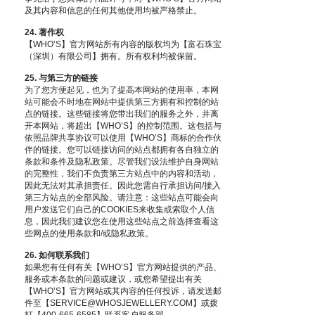
及其内容和信息的任何其他使用均被严格禁止。
24. 著作权
【WHO’S】官方网站所有内容的版权均为【富石珠宝
（深圳）有限公司】拥有。所有权利均被保留。
25. 与第三方的链接
为了您方便起见，也为了提高本网站的使用率，本网
站可能会不时地在网站中提供第三方拥有和控制的站
点的链接。这些链接将您带出我们的服务之外，并离
开本网站，将超出【WHO’S】的控制范围。这包括与
依照品牌共享协议可以使用【WHO’S】商标的合作伙
伴的链接。您可以链接访问的站点都拥有各自独立的
条款和条件及隐私政策。尽管我们设法维护自身网站
的完整性，我们不负责第三方站点中的内容和活动，
因此无法对其承担责任。因此您需自行承担访问/接入
第三方站点的全部风险。请注意：这些站点可能会向
用户发送它们自己的COOKIES来收集或索取个人信
息，因此我们建议您在使用这些站点之前选择查看这
些网点的使用条款和/或隐私政策。
26. 如何联系我们
如果您有任何有关【WHO’S】官方网站提供的产品、
服务或本条款的问题或建议，或您希望提出有关
【WHO’S】官方网站或其内容的任何投诉，请发送邮
件至【SERVICE@WHOSJEWELLERY.COM】或拨