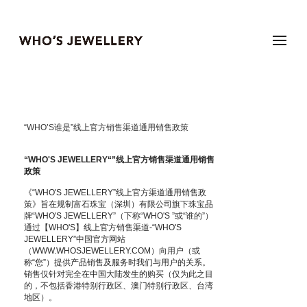
EN | CN
系列
“WHO’S谁是”线上官方销售渠道通用销售政策
“WHO'S JEWELLERY“”线上官方销售渠道通用销售
分类
政策
《“WHO'S JEWELLERY”线上官方渠道通用销售政
灵感
策》旨在规制富石珠宝（深圳）有限公司旗下珠宝品
牌“WHO'S JEWELLERY”（下称“WHO'S ”或“谁的”）
通过【WHO'S】线上官方销售渠道-“WHO'S
JEWELLERY”中国官方网站
购物袋(
0
)
（WWW.WHOSJEWELLERY.COM）向用户（或
称“您”）提供产品销售及服务时我们与用户的关系。
销售仅针对完全在中国大陆发生的购买（仅为此之目
的，不包括香港特别行政区、澳门特别行政区、台湾
地区）。