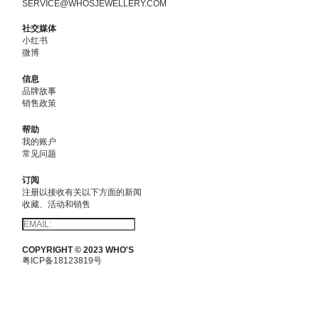
SERVICE@WHOSJEWELLERY.COM
社交媒体
小红书
微博
信息
品牌故事
销售政策
帮助
我的账户
常见问题
订阅
注册以接收有关以下方面的新闻
收藏、活动和销售
COPYRIGHT © 2023 WHO'S
粤ICP备18123819号