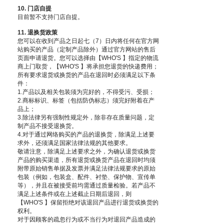
10. 门店自提
目前暂不支持门店自提。
11. 退换货政策
您可以在收到产品之日起七（7）日内将任何在官方网
站购买的产品（定制产品除外）通过官方网站的售后
页面申请退货。您可以选择由【WHO'S 】指定的物流
商上门取货，【WHO'S 】将承担您退货的快递费用；
所有要求退货或换货的产品在退回时必须满足以下条
件：
1.产品以及相关包装须为完好的，不得受污、受损；
2.商标标识、标签（包括防伪标志）须完好附着在产
品上；
3.除法律另有强制性规定外，除非存在质量问题，定
制产品不接受退换货。
4.对于通过网络购买的产品的退换货，除满足上述要
求外，还须满足国家法律法规的其他要求。
敬请注意，除满足上述要求之外，为确认退货或换货
产品的购买渠道，所有退货或换货产品在退回时均须
附带原始销售单据及发票并满足法律法规要求的原始
包装（例如，包装盒、配件、衬垫、保护物、宣传单
等），并且在被接受前均需通过质量检验。若产品不
满足上述条件或在上述截止日期后退回，则
【WHO'S 】保留拒绝对该退回产品进行退货或换货的
权利。
对于因顾客的疏忽行为或不当行为对退回产品造成的