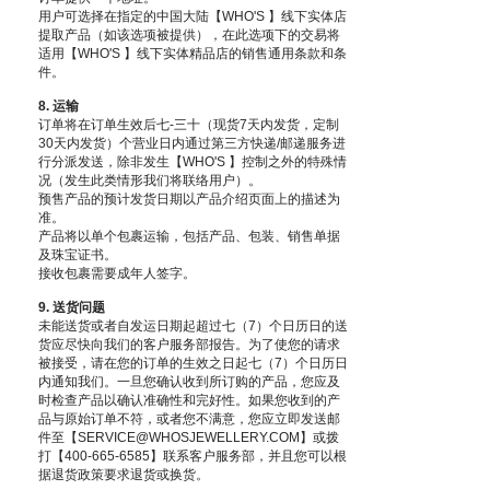
用户可选择在指定的中国大陆【WHO'S 】线下实体店
提取产品（如该选项被提供），在此选项下的交易将
适用【WHO'S 】线下实体精品店的销售通用条款和条
件。
8. 运输
订单将在订单生效后七-三十（现货7天内发货，定制
30天内发货）个营业日内通过第三方快递/邮递服务进
行分派发送，除非发生【WHO'S 】控制之外的特殊情
况（发生此类情形我们将联络用户）。
预售产品的预计发货日期以产品介绍页面上的描述为
准。
产品将以单个包裹运输，包括产品、包装、销售单据
及珠宝证书。
接收包裹需要成年人签字。
9. 送货问题
未能送货或者自发运日期起超过七（7）个日历日的送
货应尽快向我们的客户服务部报告。为了使您的请求
被接受，请在您的订单的生效之日起七（7）个日历日
内通知我们。一旦您确认收到所订购的产品，您应及
时检查产品以确认准确性和完好性。如果您收到的产
品与原始订单不符，或者您不满意，您应立即发送邮
件至【SERVICE@WHOSJEWELLERY.COM】或拨
打【400-665-6585】联系客户服务部，并且您可以根
据退货政策要求退货或换货。