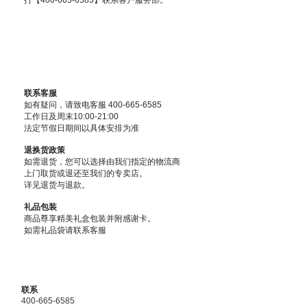
打【400-665-6585】联系客户服务部。
联系客服
如有疑问，请致电客服 400-665-6585
工作日及周末10:00-21:00
法定节假日期间以具体安排为准
退换货政策
如需退货，您可以选择由我们指定的物流商
上门取货或退还至我们的专卖店。
详见退货与退款。
礼品包装
商品尊享精美礼盒包装并附感谢卡。
如需礼品袋请联系客服
联系
400-665-6585