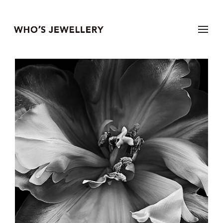
EN | CN
系列
分类
灵感
购物袋(
0
)