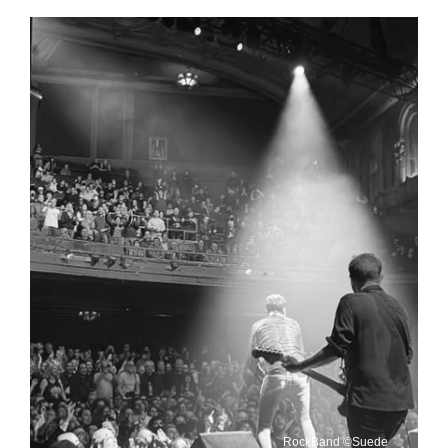
RockBand ©Suede